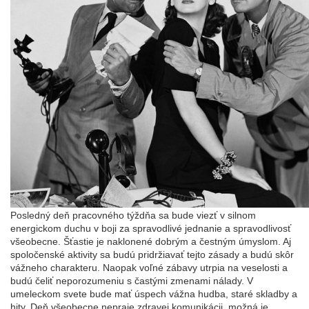
Posledný deň pracovného týždňa sa bude viezť v silnom
energickom duchu v boji za spravodlivé jednanie a spravodlivosť
všeobecne. Šťastie je naklonené dobrým a čestným úmyslom. Aj
spoločenské aktivity sa budú pridržiavať tejto zásady a budú skôr
vážneho charakteru. Naopak voľné zábavy utrpia na veselosti a
budú čeliť neporozumeniu s častými zmenami nálady. V
umeleckom svete bude mať úspech vážna hudba, staré skladby a
hity. Deň všeobecne nepraje zdravej komunikácii, možná je