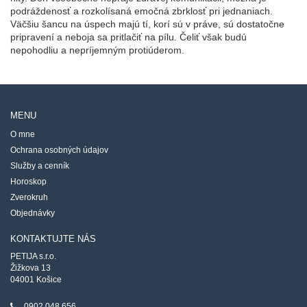
podráždenosť a rozkolísaná emočná zbrklosť pri jednaniach.
Väčšiu šancu na úspech majú tí, korí sú v práve, sú dostatočne
pripravení a neboja sa pritlačiť na pílu. Čeliť však budú
nepohodliu a nepríjemným protiúderom.
MENU
O mne
Ochrana osobných údajov
Služby a cenník
Horoskop
Zverokruh
Objednávky
KONTAKTUJTE NÁS
PETIJA s.r.o.
Žižkova 13
04001 Košice
0902 048 656