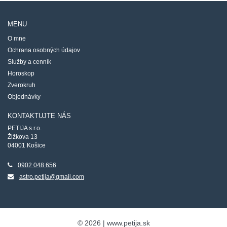
MENU
O mne
Ochrana osobných údajov
Služby a cenník
Horoskop
Zverokruh
Objednávky
KONTAKTUJTE NÁS
PETIJA s.r.o.
Žižkova 13
04001 Košice
0902 048 656
astro.petija@gmail.com
©
2026
| www.petija.sk