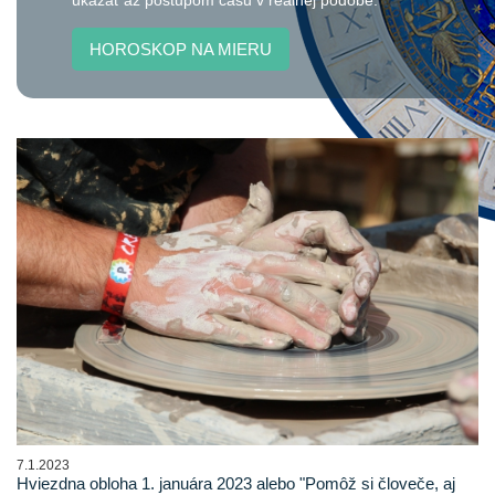
ukázať až postupom času v reálnej podobe.
HOROSKOP NA MIERU
7.1.2023
Hviezdna obloha 1. januára 2023 alebo "Pomôž si človeče, aj