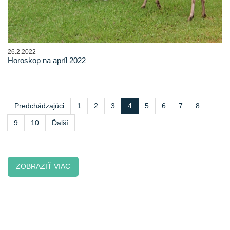
26.2.2022
Horoskop na apríl 2022
Predchádzajúci
1
2
3
4
5
6
7
8
9
10
Ďalší
ZOBRAZIŤ VIAC