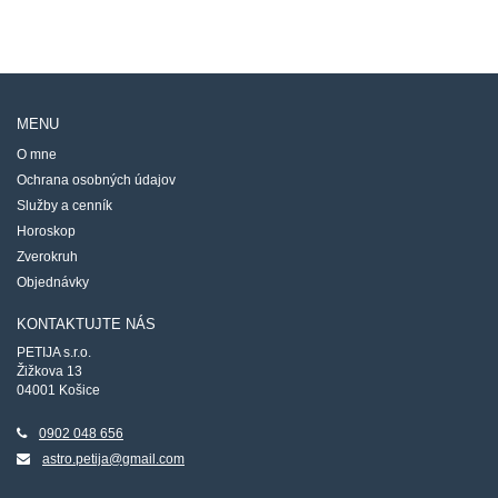
MENU
O mne
Ochrana osobných údajov
Služby a cenník
Horoskop
Zverokruh
Objednávky
KONTAKTUJTE NÁS
PETIJA s.r.o.
Žižkova 13
04001 Košice
0902 048 656
astro.petija@gmail.com