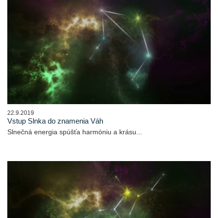
22.9.2019
Vstup Slnka do znamenia Váh
Slnečná energia spúšťa harmóniu a krásu...