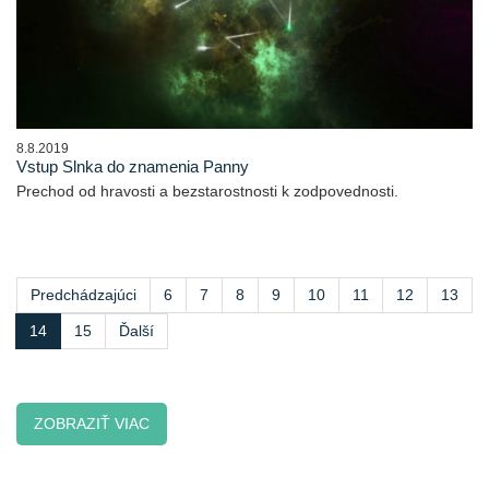
8.8.2019
Vstup Slnka do znamenia Panny
Prechod od hravosti a bezstarostnosti k zodpovednosti.
Predchádzajúci
6
7
8
9
10
11
12
13
14
15
Ďalší
ZOBRAZIŤ VIAC